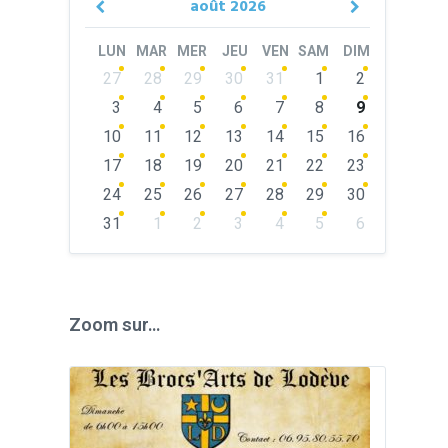
août
2026
Previous
Next
Month
Month
LUN
MAR
MER
JEU
VEN
SAM
DIM
Skip
27
28
29
30
31
1
2
calendar
days
3
4
5
6
7
8
9
10
11
12
13
14
15
16
17
18
19
20
21
22
23
24
25
26
27
28
29
30
31
1
2
3
4
5
6
Back
to
calendar
days
Zoom sur…