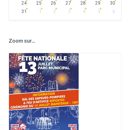
24
25
26
27
28
29
30
31
1
2
3
4
5
6
Back
to
calendar
days
Zoom sur…