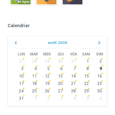
Calendrier
août
2026
Previous
Next
Month
Month
LUN
MAR
MER
JEU
VEN
SAM
DIM
Skip
27
28
29
30
31
1
2
calendar
days
3
4
5
6
7
8
9
10
11
12
13
14
15
16
17
18
19
20
21
22
23
24
25
26
27
28
29
30
31
1
2
3
4
5
6
Back
to
calendar