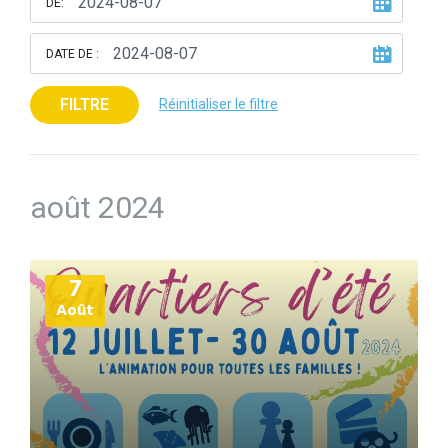
DE:
DATE DE :
FILTRE
Réinitialiser le filtre
août 2024
Plus
7
d'informations
Août