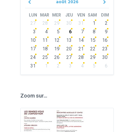
août
2026
Previous
Next
Month
Month
LUN
MAR
MER
JEU
VEN
SAM
DIM
Skip
27
28
29
30
31
1
2
calendar
days
3
4
5
6
7
8
9
10
11
12
13
14
15
16
17
18
19
20
21
22
23
24
25
26
27
28
29
30
31
1
2
3
4
5
6
Back
to
calendar
days
Zoom sur…