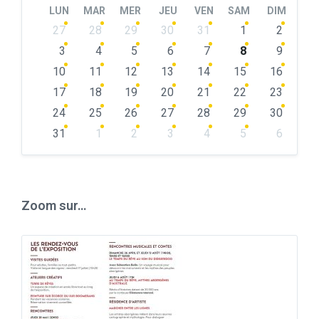
LUN
MAR
MER
JEU
VEN
SAM
DIM
Skip
27
28
29
30
31
1
2
calendar
days
3
4
5
6
7
8
9
10
11
12
13
14
15
16
17
18
19
20
21
22
23
24
25
26
27
28
29
30
31
1
2
3
4
5
6
Back
to
calendar
days
Zoom sur…