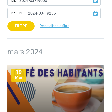
DE:
DATE DE :
FILTRE
Réinitialiser le filtre
mars 2024
Plus
19
d'informations
Mar