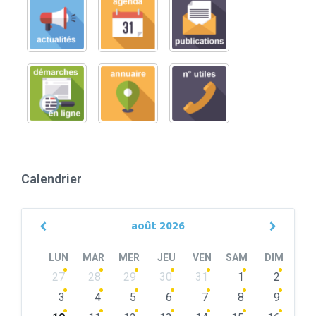
Calendrier
août
2026
Previous
Next
Month
Month
LUN
MAR
MER
JEU
VEN
SAM
DIM
Skip
27
28
29
30
31
1
2
calendar
days
3
4
5
6
7
8
9