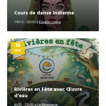
Cours de danse Indienne
19h15 - 20h30
a
Espace Luteva
Plus
16
d'informations
Mai
Rivières en Fête avec Œuvre
d’eau
8h30 - 22h30
a
La Mégisserie