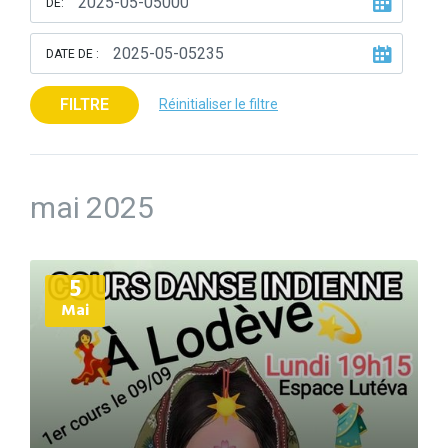
DE:
DATE DE :
FILTRE
Réinitialiser le filtre
mai 2025
Plus
5
d'informations
Mai