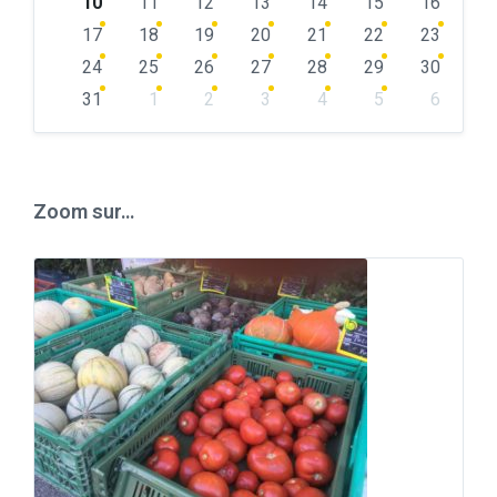
10
11
12
13
14
15
16
17
18
19
20
21
22
23
24
25
26
27
28
29
30
31
1
2
3
4
5
6
Back
to
calendar
days
Zoom sur…