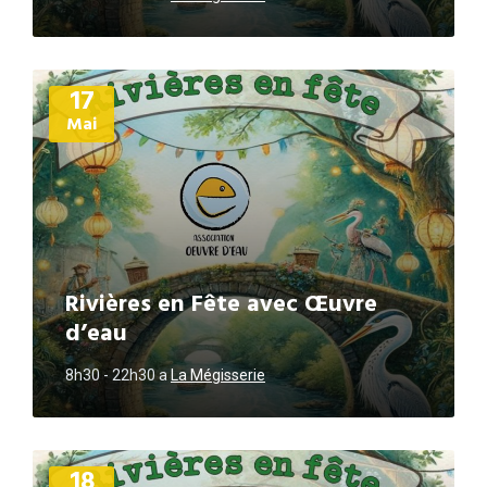
Plus
17
d'informations
Mai
Rivières en Fête avec Œuvre
d’eau
8h30 - 22h30
a
La Mégisserie
Plus
18
d'informations