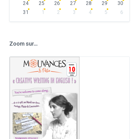
24
25
26
27
28
29
30
31
1
2
3
4
5
6
Back
to
calendar
days
Zoom sur…