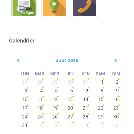
Calendrier
août
2026
Previous
Next
Month
Month
LUN
MAR
MER
JEU
VEN
SAM
DIM
Skip
27
28
29
30
31
1
2
calendar
days
3
4
5
6
7
8
9
10
11
12
13
14
15
16
17
18
19
20
21
22
23
24
25
26
27
28
29
30
31
1
2
3
4
5
6
Back