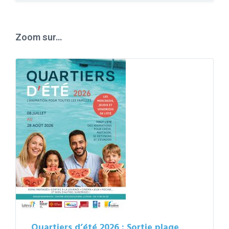
to
calendar
days
Zoom sur…
Quartiers d’été 2026 : Sortie plage