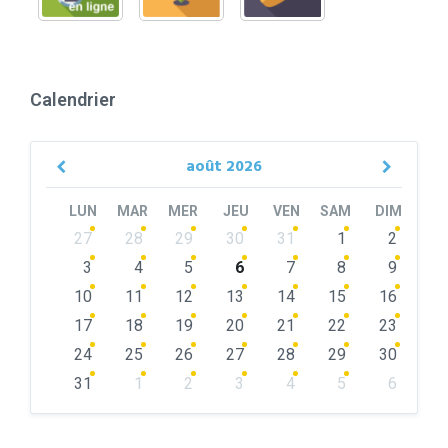
Calendrier
août
2026
Previous
Next
Month
Month
LUN
MAR
MER
JEU
VEN
SAM
DIM
Skip
27
28
29
30
31
1
2
calendar
days
3
4
5
6
7
8
9
10
11
12
13
14
15
16
17
18
19
20
21
22
23
24
25
26
27
28
29
30
31
1
2
3
4
5
6
Back
to
calendar