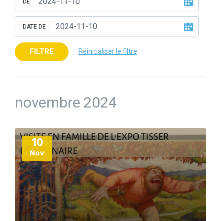
DE:
DATE DE :
FILTRE
Réinitialiser le filtre
novembre 2024
Plus
10
d'informations
Nov