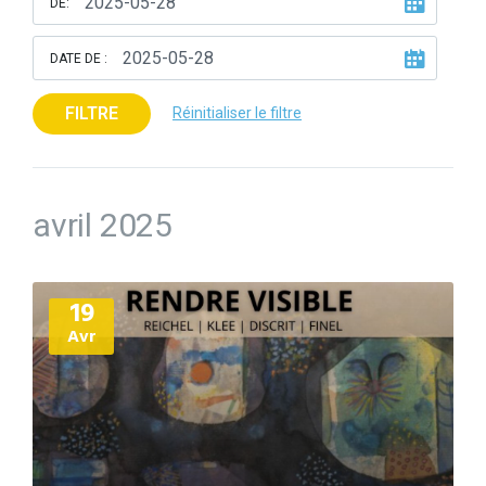
DE:
DATE DE :
FILTRE
Réinitialiser le filtre
avril 2025
Plus
19
d'informations
Avr