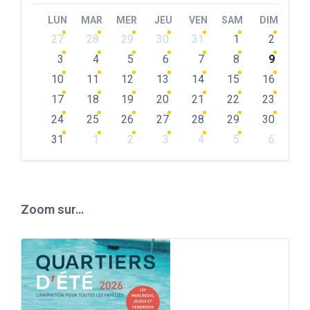
Month
Month
LUN
MAR
MER
JEU
VEN
SAM
DIM
Skip
27
28
29
30
31
1
2
calendar
days
3
4
5
6
7
8
9
10
11
12
13
14
15
16
17
18
19
20
21
22
23
24
25
26
27
28
29
30
31
1
2
3
4
5
6
Back
to
calendar
days
Zoom sur…