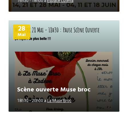
16h30 - 18h00
a
Espace Luteva
Plus
28
d'informations
Mai
Scène ouverte Muse broc
18h30 - 20h00
a
La Muse'Broc