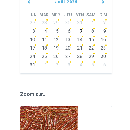
août
2026
Previous
Next
Month
Month
LUN
MAR
MER
JEU
VEN
SAM
DIM
Skip
27
28
29
30
31
1
2
calendar
days
3
4
5
6
7
8
9
10
11
12
13
14
15
16
17
18
19
20
21
22
23
24
25
26
27
28
29
30
31
1
2
3
4
5
6
Back
to
calendar
days
Zoom sur…