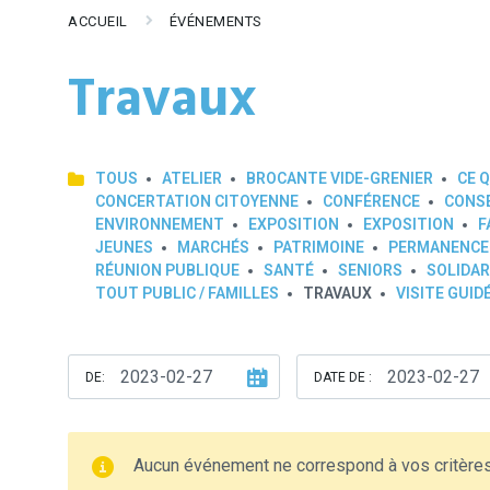
ACCUEIL
ÉVÉNEMENTS
Travaux
TOUS
ATELIER
BROCANTE VIDE-GRENIER
CE Q
CONCERTATION CITOYENNE
CONFÉRENCE
CONSE
ENVIRONNEMENT
EXPOSITION
EXPOSITION
F
JEUNES
MARCHÉS
PATRIMOINE
PERMANENCE
RÉUNION PUBLIQUE
SANTÉ
SENIORS
SOLIDAR
TOUT PUBLIC / FAMILLES
TRAVAUX
VISITE GUID
DE:
DATE DE :
Aucun événement ne correspond à vos critère