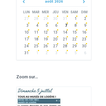
août
2026
Previous
Next
Month
Month
LUN
MAR
MER
JEU
VEN
SAM
DIM
Skip
27
28
29
30
31
1
2
calendar
days
3
4
5
6
7
8
9
10
11
12
13
14
15
16
17
18
19
20
21
22
23
24
25
26
27
28
29
30
31
1
2
3
4
5
6
Back
to
calendar
days
Zoom sur…