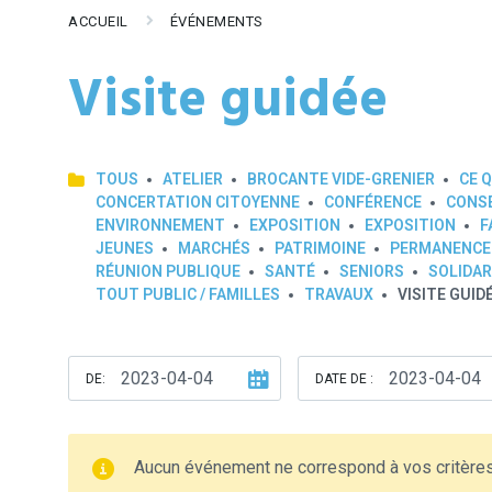
ACCUEIL
ÉVÉNEMENTS
Visite guidée
TOUS
ATELIER
BROCANTE VIDE-GRENIER
CE Q
CONCERTATION CITOYENNE
CONFÉRENCE
CONSE
ENVIRONNEMENT
EXPOSITION
EXPOSITION
F
JEUNES
MARCHÉS
PATRIMOINE
PERMANENCE
RÉUNION PUBLIQUE
SANTÉ
SENIORS
SOLIDAR
TOUT PUBLIC / FAMILLES
TRAVAUX
VISITE GUID
DE:
DATE DE :
Aucun événement ne correspond à vos critère