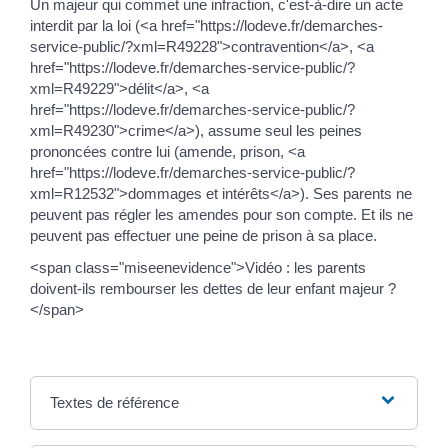
Un majeur qui commet une infraction, c'est-à-dire un acte
interdit par la loi (<a href="https://lodeve.fr/demarches-
service-public/?xml=R49228">contravention</a>, <a
href="https://lodeve.fr/demarches-service-public/?
xml=R49229">délit</a>, <a
href="https://lodeve.fr/demarches-service-public/?
xml=R49230">crime</a>), assume seul les peines
prononcées contre lui (amende, prison, <a
href="https://lodeve.fr/demarches-service-public/?
xml=R12532">dommages et intérêts</a>). Ses parents ne
peuvent pas régler les amendes pour son compte. Et ils ne
peuvent pas effectuer une peine de prison à sa place.
<span class="miseenevidence">Vidéo : les parents
doivent-ils rembourser les dettes de leur enfant majeur ?
</span>
Textes de référence