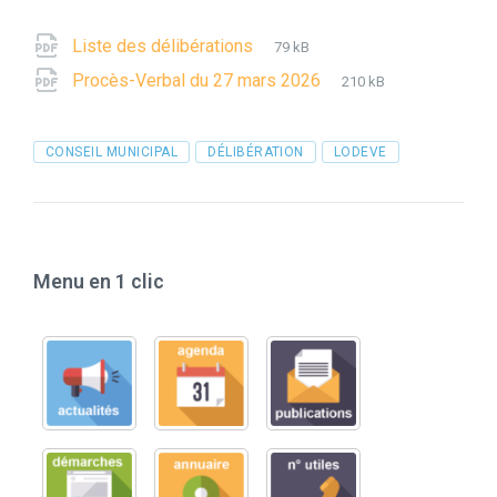
File
pdf
File
Liste des délibérations
79 kB
extension:
size:
File
pdf
File
Procès-Verbal du 27 mars 2026
210 kB
extension:
size:
Tags
CONSEIL MUNICIPAL
DÉLIBÉRATION
LODEVE
Menu en 1 clic