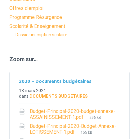
Offres d'emploi
Programme Résurgence
Scolarité & Enseignement
Dossier inscription scolaire
Zoom sur…
2020 – Documents budgétaires
18 mars 2024
dans
DOCUMENTS BUDGÉTAIRES
Budget-Principal-2020-budget-annexe-
File
ASSAINISSEMENT-1.pdf
296 kB
size:
Budget-Principal-2020-Budget-Annexe-
File
LOTISSEMENT-1.pdf
155 kB
size: