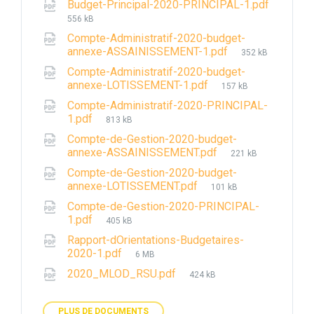
Budget-Principal-2020-PRINCIPAL-1.pdf
File
556 kB
size:
Compte-Administratif-2020-budget-
File
annexe-ASSAINISSEMENT-1.pdf
352 kB
size:
Compte-Administratif-2020-budget-
File
annexe-LOTISSEMENT-1.pdf
157 kB
size:
Compte-Administratif-2020-PRINCIPAL-
File
1.pdf
813 kB
size:
Compte-de-Gestion-2020-budget-
File
annexe-ASSAINISSEMENT.pdf
221 kB
size:
Compte-de-Gestion-2020-budget-
File
annexe-LOTISSEMENT.pdf
101 kB
size:
Compte-de-Gestion-2020-PRINCIPAL-
File
1.pdf
405 kB
size:
Rapport-dOrientations-Budgetaires-
File
2020-1.pdf
6 MB
size:
File
2020_MLOD_RSU.pdf
424 kB
size:
PLUS DE DOCUMENTS