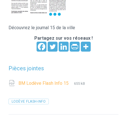
Découvrez le journal 15 de la ville
Partagez sur vos réseaux !
Pièces jointes
File
pdf
File
BM Lodève Flash Info 15
655 kB
extension:
size:
Tags
LODÈVE FLASH-INFO