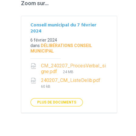
Zoom sur…
Conseil municipal du 7 février
2024
6 février 2024
dans
DÉLIBÉRATIONS CONSEIL
MUNICIPAL
CM_240207_ProcesVerbal_si
File
gne.pdf
24 MB
size:
File
240207_CM_ListeDelib.pdf
size:
60 kB
PLUS DE DOCUMENTS