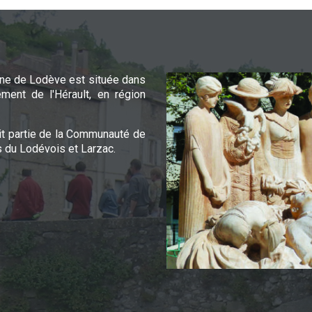
e de Lodève est située dans
ement de l'Hérault, en région
it partie de la Communauté de
du Lodévois et Larzac.