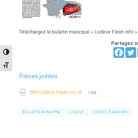
Téléchargez le bulletin municipal « Lodève Flash-info 
Partagez su
Passer en contraste élevé
Changer la taille de la police
Pièces jointes
File
pdf
File
BM Lodève Flash Info 8
1 MB
extension:
size:
Tags
BULLETIN MUNICIPAL
LODEVE
LODÈVE FLASH-INFO