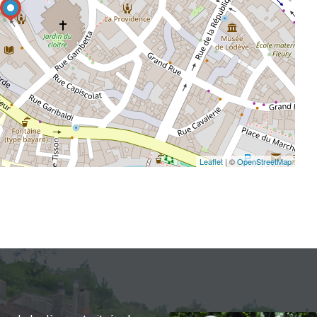
Leaflet
| ©
OpenStreetMap