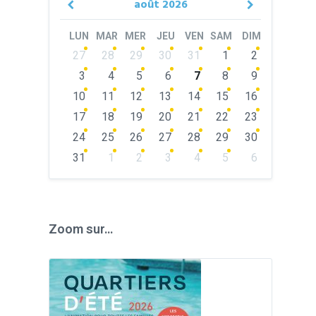
août
2026
Previous
Next
Month
Month
LUN
MAR
MER
JEU
VEN
SAM
DIM
Skip
27
28
29
30
31
1
2
calendar
days
3
4
5
6
7
8
9
10
11
12
13
14
15
16
17
18
19
20
21
22
23
24
25
26
27
28
29
30
31
1
2
3
4
5
6
Back
to
calendar
days
Zoom sur…