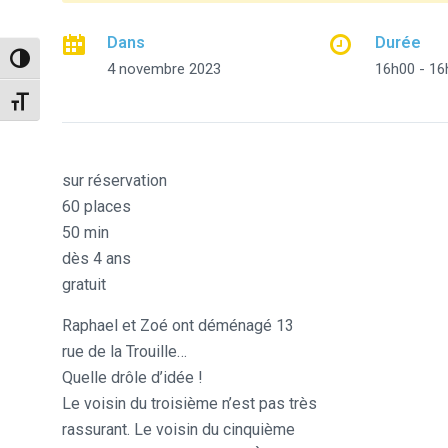
Dans
Durée
Passer en contraste élevé
4 novembre 2023
16h00 - 16
Changer la taille de la police
sur réservation
60 places
50 min
dès 4 ans
gratuit
Raphael et Zoé ont déménagé 13
rue de la Trouille…
Quelle drôle d’idée !
Le voisin du troisième n’est pas très
rassurant. Le voisin du cinquième