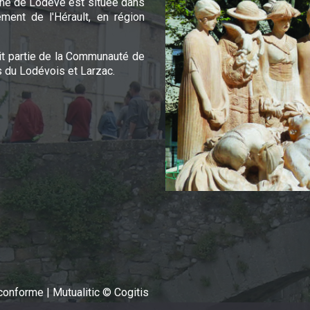
e de Lodève est située dans
ement de l'Hérault, en région
it partie de la Communauté de
du Lodévois et Larzac.
n conforme
|
Mutualitic © Cogitis