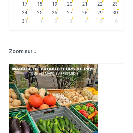
17
18
19
20
21
22
23
24
25
26
27
28
29
30
31
1
2
3
4
5
6
Back
to
calendar
days
Zoom sur…