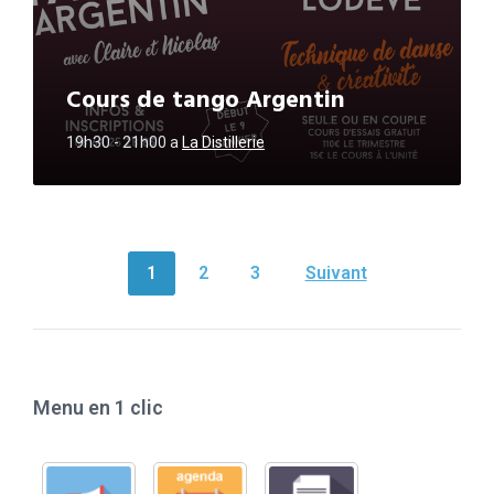
Cours de tango Argentin
19h30 - 21h00
a
La Distillerie
NAVIGATION
1
2
3
Suivant
DES
ARTICLES
Menu en 1 clic