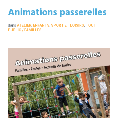
Animations passerelles
dans
ATELIER
,
ENFANTS
,
SPORT ET LOISIRS
,
TOUT
PUBLIC / FAMILLES