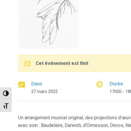
Cet événement est finit
Dans
Durée
27 mars 2022
17h00 - 18
Passer en contraste élevé
Changer la taille de la police
Un arrangement musical original, des projections d’œu
avec soin : Baudelaire, Darwich, d’Ormesson, Devos, Ner