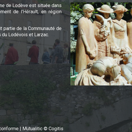
e de Lodève est située dans
ement de l'Hérault, en région
it partie de la Communauté de
du Lodévois et Larzac.
n conforme
|
Mutualitic © Cogitis