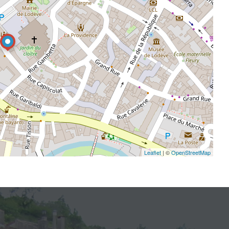
Leaflet
| ©
OpenStreetMap