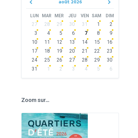
août
2026
Previous
Next
Month
Month
LUN
MAR
MER
JEU
VEN
SAM
DIM
Skip
27
28
29
30
31
1
2
calendar
days
3
4
5
6
7
8
9
10
11
12
13
14
15
16
17
18
19
20
21
22
23
24
25
26
27
28
29
30
31
1
2
3
4
5
6
Back
to
calendar
days
Zoom sur…