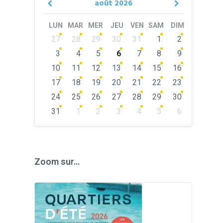
août
2026
Previous
Next
Month
Month
LUN
MAR
MER
JEU
VEN
SAM
DIM
Skip
27
28
29
30
31
1
2
calendar
days
3
4
5
6
7
8
9
10
11
12
13
14
15
16
17
18
19
20
21
22
23
24
25
26
27
28
29
30
31
1
2
3
4
5
6
Back
to
calendar
days
Zoom sur…