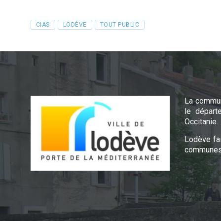
Tags
CIAS
LODÈVE
TOUT PUBLIC
La commun
le départ
Occitanie.
Lodève fa
communes 