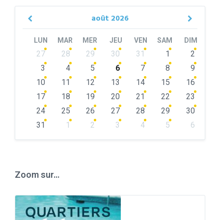
août
2026
Previous
Next
Month
Month
LUN
MAR
MER
JEU
VEN
SAM
DIM
Skip
27
28
29
30
31
1
2
calendar
days
3
4
5
6
7
8
9
10
11
12
13
14
15
16
17
18
19
20
21
22
23
24
25
26
27
28
29
30
31
1
2
3
4
5
6
Back
to
calendar
days
Zoom sur…