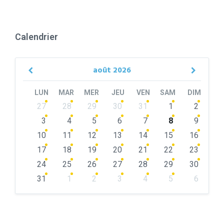
Calendrier
août
2026
Previous
Next
Month
Month
LUN
MAR
MER
JEU
VEN
SAM
DIM
Skip
27
28
29
30
31
1
2
calendar
days
3
4
5
6
7
8
9
10
11
12
13
14
15
16
17
18
19
20
21
22
23
24
25
26
27
28
29
30
31
1
2
3
4
5
6
Back
to
calendar
days