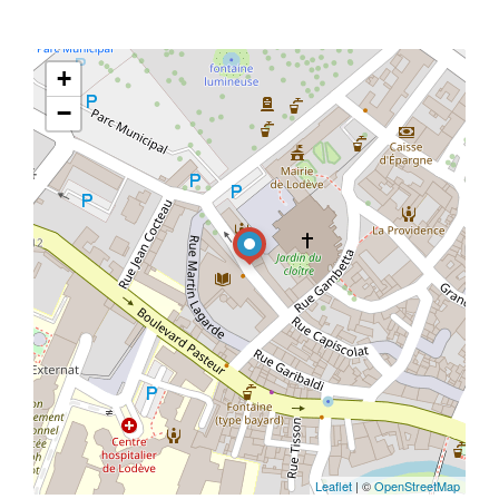
+
−
Leaflet
| ©
OpenStreetMap