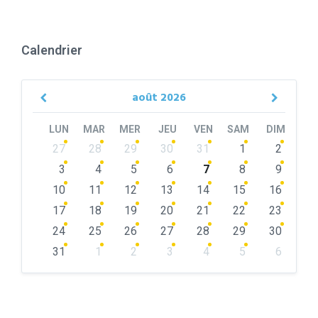
Calendrier
août
2026
Previous
Next
Month
Month
LUN
MAR
MER
JEU
VEN
SAM
DIM
Skip
27
28
29
30
31
1
2
calendar
days
3
4
5
6
7
8
9
10
11
12
13
14
15
16
17
18
19
20
21
22
23
24
25
26
27
28
29
30
31
1
2
3
4
5
6
Back
to
calendar
days