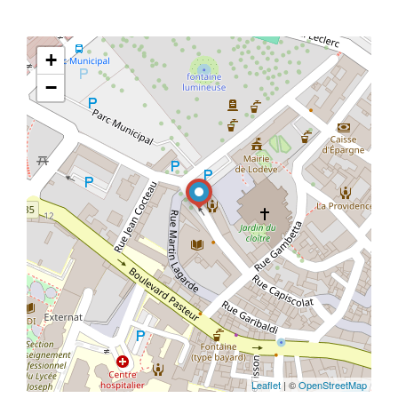
+
−
Leaflet
| ©
OpenStreetMap