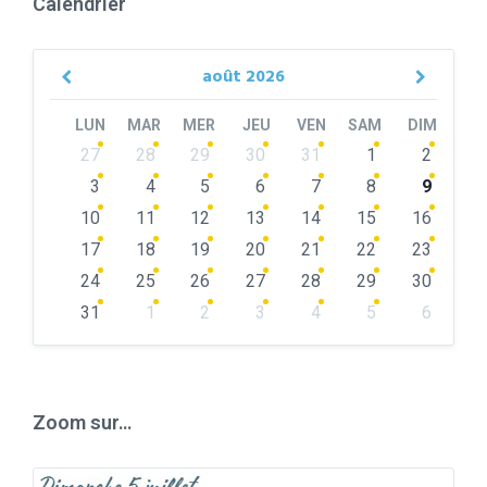
Calendrier
août
2026
Previous
Next
Month
Month
LUN
MAR
MER
JEU
VEN
SAM
DIM
Skip
27
28
29
30
31
1
2
calendar
days
3
4
5
6
7
8
9
10
11
12
13
14
15
16
17
18
19
20
21
22
23
24
25
26
27
28
29
30
31
1
2
3
4
5
6
Back
to
calendar
days
Zoom sur…