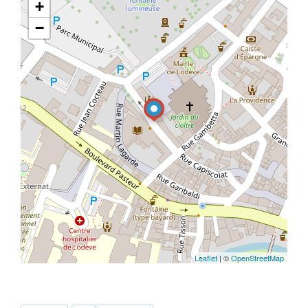
+
−
Leaflet
| ©
OpenStreetMap