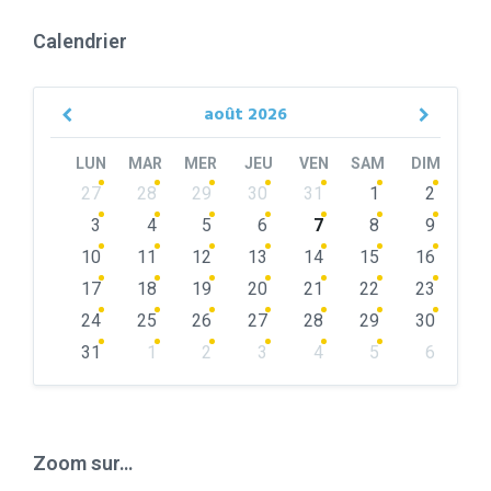
Calendrier
août
2026
Previous
Next
Month
Month
LUN
MAR
MER
JEU
VEN
SAM
DIM
Skip
27
28
29
30
31
1
2
calendar
days
3
4
5
6
7
8
9
10
11
12
13
14
15
16
17
18
19
20
21
22
23
24
25
26
27
28
29
30
31
1
2
3
4
5
6
Back
to
calendar
days
Zoom sur…