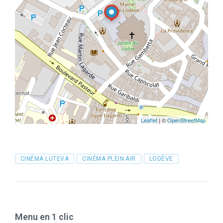
Leaflet
| ©
OpenStreetMap
Tags
CINÉMA LUTEVA
CINÉMA PLEIN AIR
LODÈVE
Menu en 1 clic