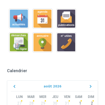
Calendrier
août
2026
Previous
Next
Month
Month
LUN
MAR
MER
JEU
VEN
SAM
DIM
Skip
27
28
29
30
31
1
2