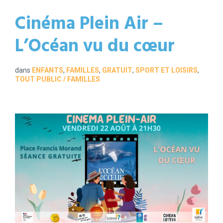
Cinéma Plein Air –
L’Océan vu du cœur
dans
ENFANTS
,
FAMILLES
,
GRATUIT
,
SPORT ET LOISIRS
,
TOUT PUBLIC / FAMILLES