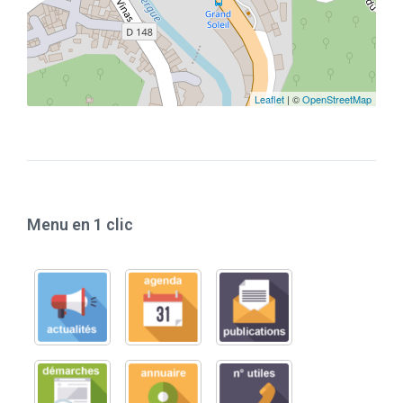
Leaflet
| ©
OpenStreetMap
Menu en 1 clic