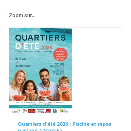
calendar
days
Zoom sur…
Quartiers d’été 2026 : Piscine et repas
partagé à Nautilia