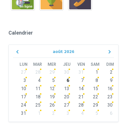
Calendrier
août
2026
Previous
Next
Month
Month
LUN
MAR
MER
JEU
VEN
SAM
DIM
Skip
27
28
29
30
31
1
2
calendar
days
3
4
5
6
7
8
9
10
11
12
13
14
15
16
17
18
19
20
21
22
23
24
25
26
27
28
29
30
31
1
2
3
4
5
6
Back
to