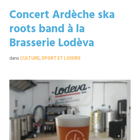
Concert Ardèche ska
roots band à la
Brasserie Lodèva
dans
CULTURE
,
SPORT ET LOISIRS