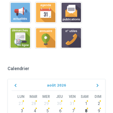
Calendrier
août
2026
Previous
Next
Month
Month
LUN
MAR
MER
JEU
VEN
SAM
DIM
Skip
27
28
29
30
31
1
2
calendar
days
3
4
5
6
7
8
9