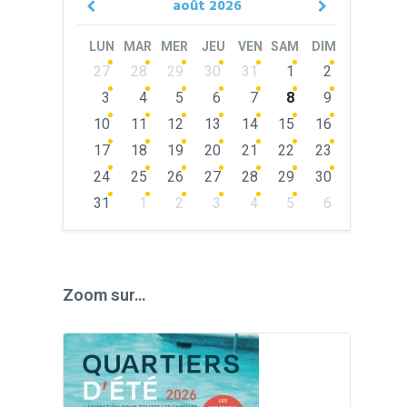
août
2026
Previous
Next
Month
Month
LUN
MAR
MER
JEU
VEN
SAM
DIM
Skip
27
28
29
30
31
1
2
calendar
days
3
4
5
6
7
8
9
10
11
12
13
14
15
16
17
18
19
20
21
22
23
24
25
26
27
28
29
30
31
1
2
3
4
5
6
Back
to
calendar
days
Zoom sur…