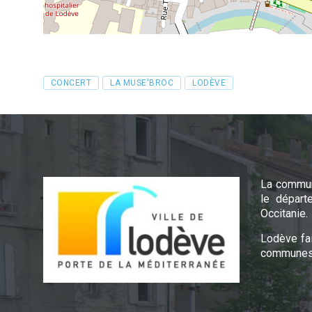
Tags
CONCERT
LA MUSE'BROC
LODÈVE
La commun
le départ
Occitanie.
Lodève fa
communes 