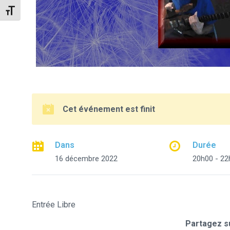
Changer la taille de la police
Cet événement est finit
Dans
Durée
16 décembre 2022
20h00 - 22
Entrée Libre
Partagez su