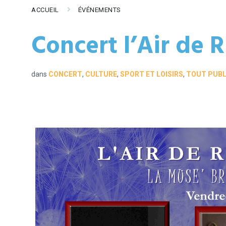
ACCUEIL
ÉVÉNEMENTS
Concert l’Air de 
dans
CONCERT
,
CULTURE
,
SPORT ET LOISIRS
,
TOUT PUBLI