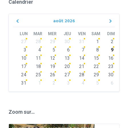
Calendrier
août
2026
Previous
Next
Month
Month
LUN
MAR
MER
JEU
VEN
SAM
DIM
Skip
27
28
29
30
31
1
2
calendar
days
3
4
5
6
7
8
9
10
11
12
13
14
15
16
17
18
19
20
21
22
23
24
25
26
27
28
29
30
31
1
2
3
4
5
6
Back
to
calendar
days
Zoom sur…