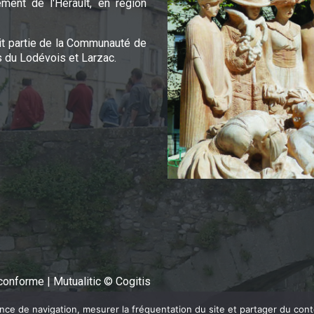
ement de l'Hérault, en région
it partie de la Communauté de
du Lodévois et Larzac.
n conforme
|
Mutualitic © Cogitis
ence de navigation, mesurer la fréquentation du site et partager du con