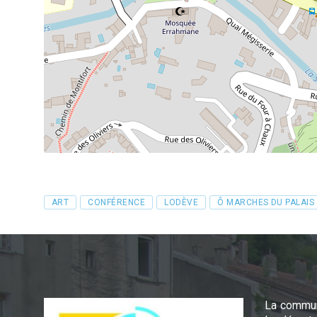
Tags
ART
CONFÉRENCE
LODÈVE
Ô MARCHES DU PALAIS
La commun