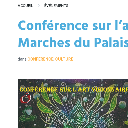
ACCUEIL
ÉVÉNEMENTS
Conférence sur l’a
Marches du Palai
dans
CONFÉRENCE
,
CULTURE