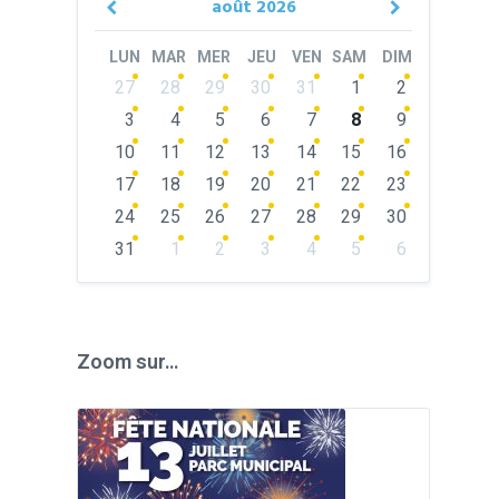
août
2026
Previous
Next
Month
Month
LUN
MAR
MER
JEU
VEN
SAM
DIM
Skip
27
28
29
30
31
1
2
calendar
days
3
4
5
6
7
8
9
10
11
12
13
14
15
16
17
18
19
20
21
22
23
24
25
26
27
28
29
30
31
1
2
3
4
5
6
Back
to
calendar
days
Zoom sur…