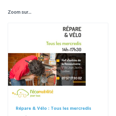
calendar
days
Zoom sur…
Répare & Vélo : Tous les mercredis