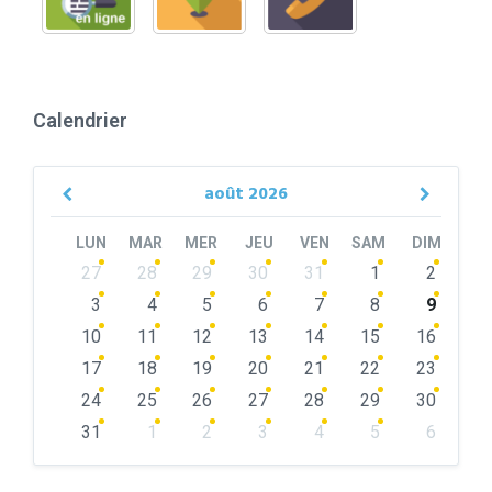
Calendrier
août
2026
Previous
Next
Month
Month
LUN
MAR
MER
JEU
VEN
SAM
DIM
Skip
27
28
29
30
31
1
2
calendar
days
3
4
5
6
7
8
9
10
11
12
13
14
15
16
17
18
19
20
21
22
23
24
25
26
27
28
29
30
31
1
2
3
4
5
6
Back
to