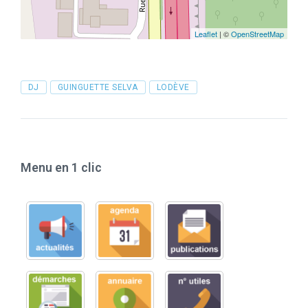
Leaflet
| ©
OpenStreetMap
Tags
DJ
GUINGUETTE SELVA
LODÈVE
Menu en 1 clic