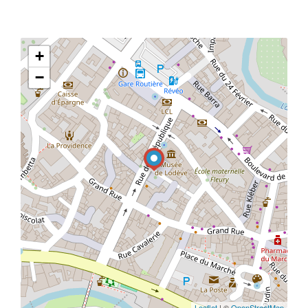
+
−
Leaflet
| ©
OpenStreetMap