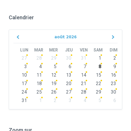
Calendrier
août
2026
Previous
Next
Month
Month
LUN
MAR
MER
JEU
VEN
SAM
DIM
Skip
27
28
29
30
31
1
2
calendar
days
3
4
5
6
7
8
9
10
11
12
13
14
15
16
17
18
19
20
21
22
23
24
25
26
27
28
29
30
31
1
2
3
4
5
6
Back
to
calendar
days
Zoom sur…