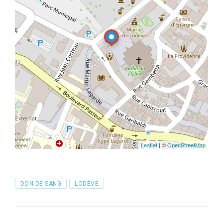
Leaflet
| ©
OpenStreetMap
Tags
DON DE SANG
LODÈVE