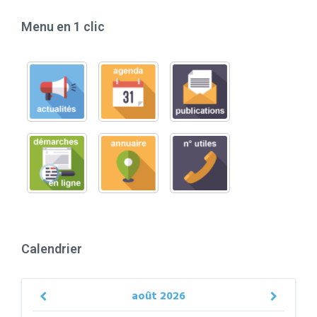
Menu en 1 clic
Calendrier
août
2026
Previous
Next
Month
Month