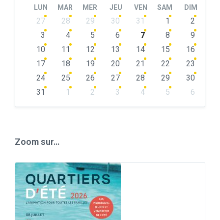
LUN
MAR
MER
JEU
VEN
SAM
DIM
Skip
27
28
29
30
31
1
2
calendar
days
3
4
5
6
7
8
9
10
11
12
13
14
15
16
17
18
19
20
21
22
23
24
25
26
27
28
29
30
31
1
2
3
4
5
6
Back
to
calendar
days
Zoom sur…