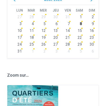
Month
Month
LUN
MAR
MER
JEU
VEN
SAM
DIM
Skip
27
28
29
30
31
1
2
calendar
days
3
4
5
6
7
8
9
10
11
12
13
14
15
16
17
18
19
20
21
22
23
24
25
26
27
28
29
30
31
1
2
3
4
5
6
Back
to
calendar
days
Zoom sur…