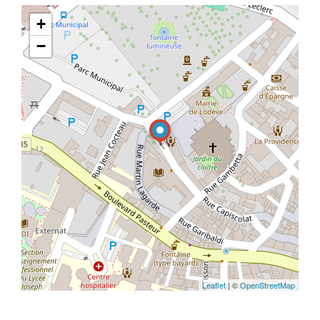
+
−
Leaflet
| ©
OpenStreetMap