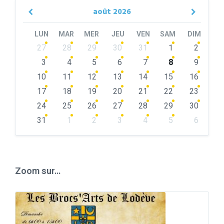
août
2026
Previous
Next
Month
Month
LUN
MAR
MER
JEU
VEN
SAM
DIM
Skip
27
28
29
30
31
1
2
calendar
days
3
4
5
6
7
8
9
10
11
12
13
14
15
16
17
18
19
20
21
22
23
24
25
26
27
28
29
30
31
1
2
3
4
5
6
Back
to
calendar
days
Zoom sur…