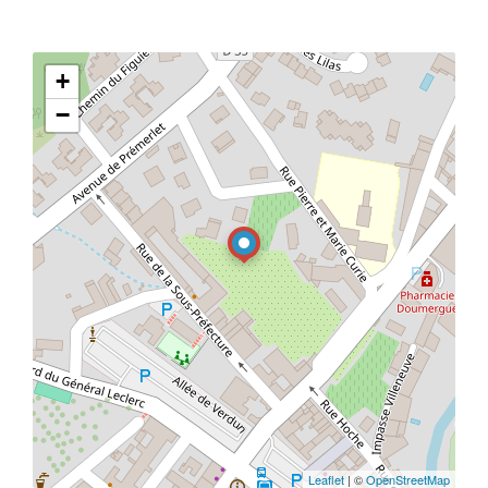
+
−
Leaflet
| ©
OpenStreetMap