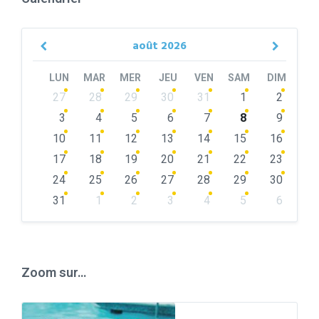
août
2026
Previous
Next
Month
Month
LUN
MAR
MER
JEU
VEN
SAM
DIM
Skip
27
28
29
30
31
1
2
calendar
days
3
4
5
6
7
8
9
10
11
12
13
14
15
16
17
18
19
20
21
22
23
24
25
26
27
28
29
30
31
1
2
3
4
5
6
Back
to
calendar
days
Zoom sur…