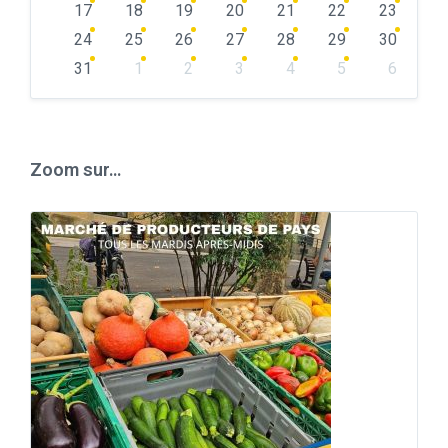
17
18
19
20
21
22
23
24
25
26
27
28
29
30
31
1
2
3
4
5
6
Back
to
calendar
days
Zoom sur…