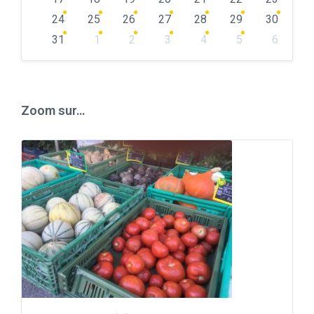
24
25
26
27
28
29
30
31
1
2
3
4
5
6
Back
to
calendar
days
Zoom sur…