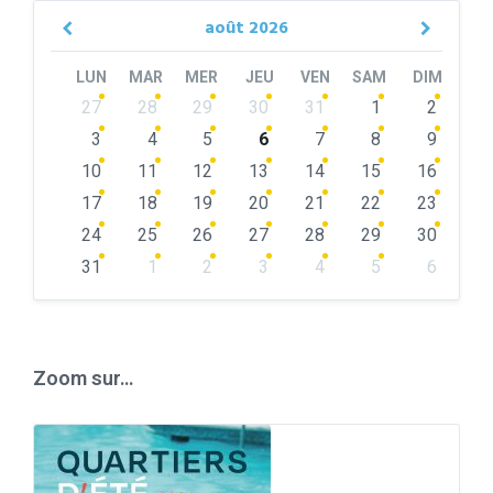
août
2026
Previous
Next
Month
Month
LUN
MAR
MER
JEU
VEN
SAM
DIM
Skip
27
28
29
30
31
1
2
calendar
days
3
4
5
6
7
8
9
10
11
12
13
14
15
16
17
18
19
20
21
22
23
24
25
26
27
28
29
30
31
1
2
3
4
5
6
Back
to
calendar
days
Zoom sur…