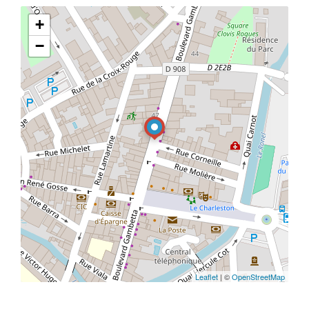
+
−
Leaflet
| ©
OpenStreetMap