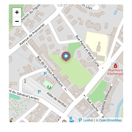
+
−
Leaflet
| ©
OpenStreetMap