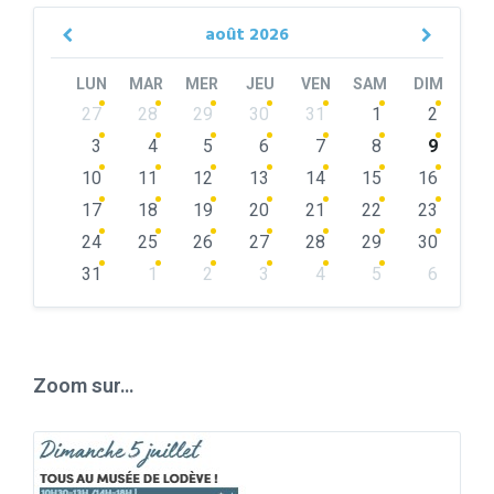
août
2026
Previous
Next
Month
Month
LUN
MAR
MER
JEU
VEN
SAM
DIM
Skip
27
28
29
30
31
1
2
calendar
days
3
4
5
6
7
8
9
10
11
12
13
14
15
16
17
18
19
20
21
22
23
24
25
26
27
28
29
30
31
1
2
3
4
5
6
Back
to
calendar
days
Zoom sur…