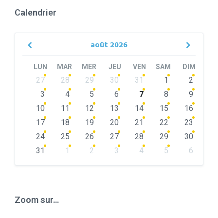
Calendrier
août
2026
Previous
Next
Month
Month
LUN
MAR
MER
JEU
VEN
SAM
DIM
Skip
27
28
29
30
31
1
2
calendar
days
3
4
5
6
7
8
9
10
11
12
13
14
15
16
17
18
19
20
21
22
23
24
25
26
27
28
29
30
31
1
2
3
4
5
6
Back
to
calendar
days
Zoom sur…