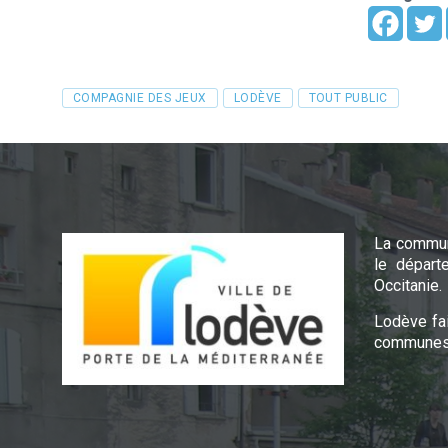
Tags
COMPAGNIE DES JEUX
LODÈVE
TOUT PUBLIC
La commun
le départ
Occitanie.
Lodève fa
communes 