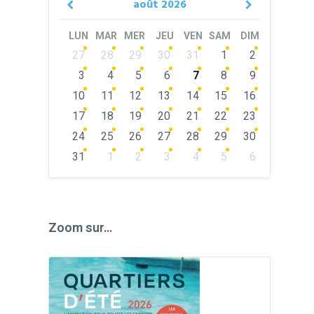
août
2026
Previous
Next
Month
Month
LUN
MAR
MER
JEU
VEN
SAM
DIM
Skip
27
28
29
30
31
1
2
calendar
days
3
4
5
6
7
8
9
10
11
12
13
14
15
16
17
18
19
20
21
22
23
24
25
26
27
28
29
30
31
1
2
3
4
5
6
Back
to
calendar
days
Zoom sur…