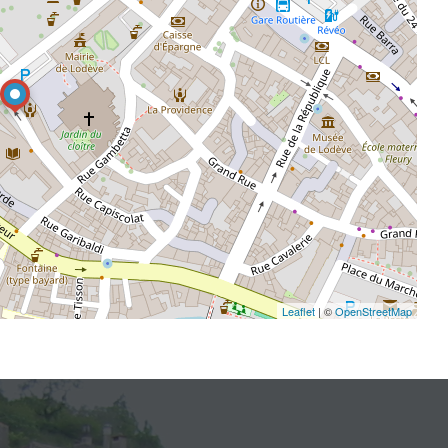
Leaflet
| ©
OpenStreetMap