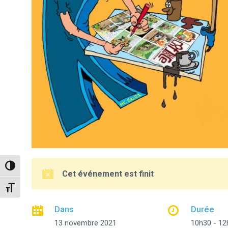
Passer en contraste élevé
Cet événement est finit
Changer la taille de la police
Dans
Durée
13 novembre 2021
10h30 - 12