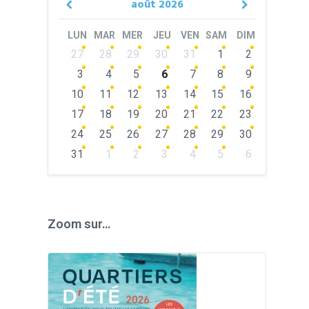
août
2026
Previous
Next
Month
Month
LUN
MAR
MER
JEU
VEN
SAM
DIM
Skip
27
28
29
30
31
1
2
calendar
days
3
4
5
6
7
8
9
10
11
12
13
14
15
16
17
18
19
20
21
22
23
24
25
26
27
28
29
30
31
1
2
3
4
5
6
Back
to
calendar
days
Zoom sur…