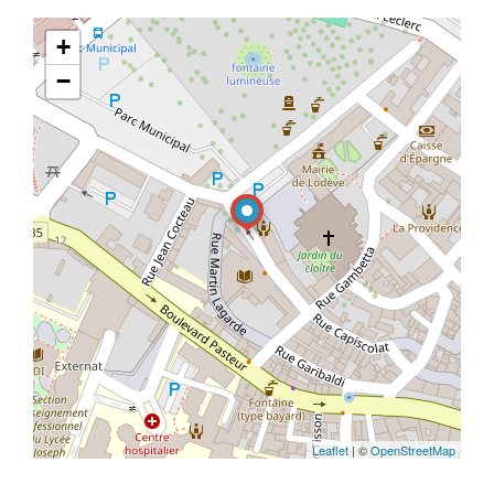
+
−
Leaflet
| ©
OpenStreetMap