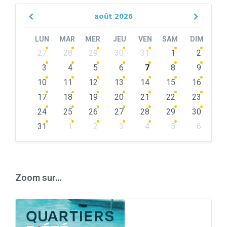
août
2026
Previous
Next
Month
Month
LUN
MAR
MER
JEU
VEN
SAM
DIM
Skip
27
28
29
30
31
1
2
calendar
days
3
4
5
6
7
8
9
10
11
12
13
14
15
16
17
18
19
20
21
22
23
24
25
26
27
28
29
30
31
1
2
3
4
5
6
Back
to
calendar
days
Zoom sur…