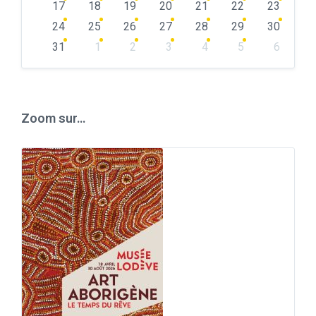
17
18
19
20
21
22
23
24
25
26
27
28
29
30
31
1
2
3
4
5
6
Back
to
calendar
days
Zoom sur…