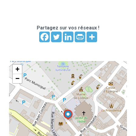
Partagez sur vos réseaux !
+
−