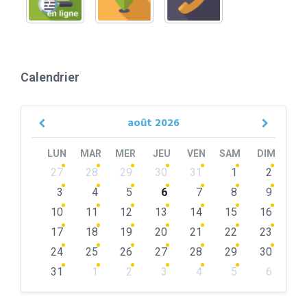
Calendrier
août
2026
Previous
Next
Month
Month
LUN
MAR
MER
JEU
VEN
SAM
DIM
Skip
27
28
29
30
31
1
2
calendar
days
3
4
5
6
7
8
9
10
11
12
13
14
15
16
17
18
19
20
21
22
23
24
25
26
27
28
29
30
31
1
2
3
4
5
6
Back
to