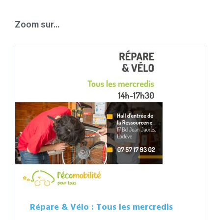
calendar
days
Zoom sur…
Répare & Vélo : Tous les mercredis