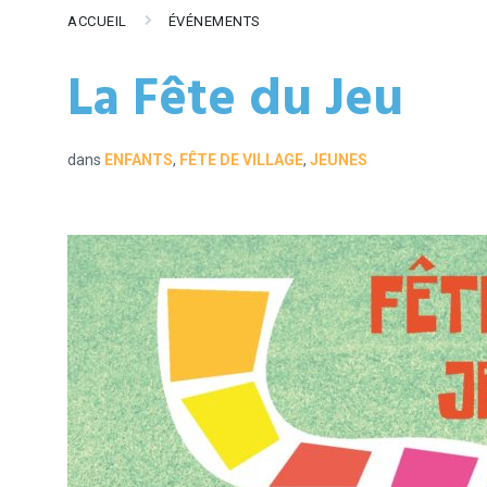
ACCUEIL
ÉVÉNEMENTS
La Fête du Jeu
dans
ENFANTS
,
FÊTE DE VILLAGE
,
JEUNES