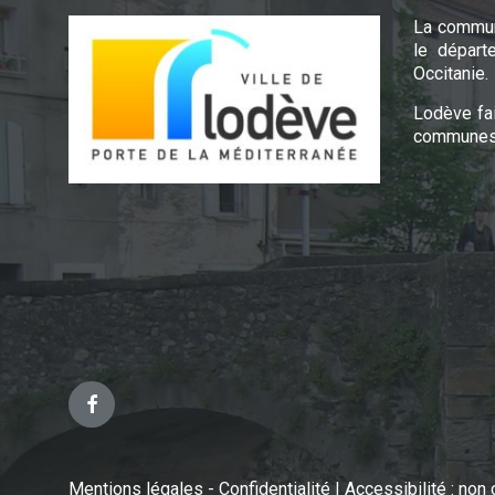
La commun
le départ
Occitanie.
Lodève fa
communes 
Facebook
Mentions légales - Confidentialité
|
Accessibilité : no