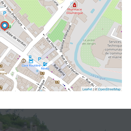
Leaflet
| ©
OpenStreetMap