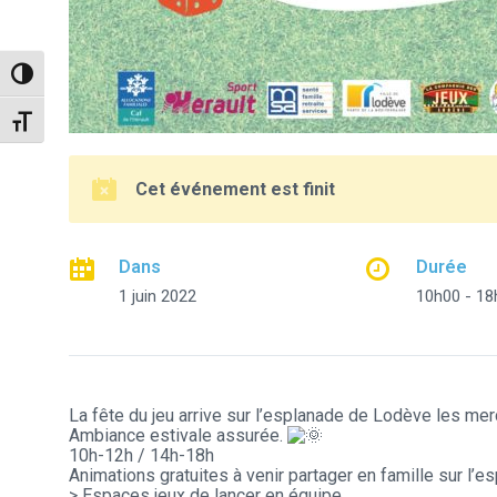
Passer en contraste élevé
Changer la taille de la police
Cet événement est finit
Dans
Durée
1 juin 2022
10h00 - 18
La fête du jeu arrive sur l’esplanade de Lodève les merc
Ambiance estivale assurée.
10h-12h / 14h-18h
Animations gratuites à venir partager en famille sur l’e
> Espaces jeux de lancer en équipe