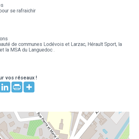
és
our se rafraichir
rons
auté de communes Lodévois et Larzac, Hérault Sport, la
 et la MSA du Languedoc .
r vos réseaux !