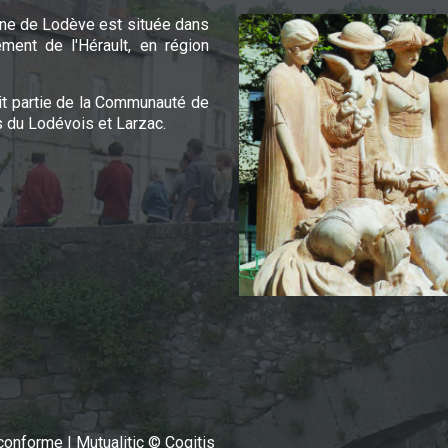
e de Lodève est située dans
ement de l'Hérault, en région
it partie de la Communauté de
du Lodévois et Larzac.
n conforme
|
Mutualitic © Cogitis