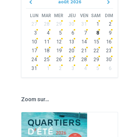
août
2026
Previous
Next
Month
Month
LUN
MAR
MER
JEU
VEN
SAM
DIM
Skip
27
28
29
30
31
1
2
calendar
days
3
4
5
6
7
8
9
10
11
12
13
14
15
16
17
18
19
20
21
22
23
24
25
26
27
28
29
30
31
1
2
3
4
5
6
Back
to
calendar
days
Zoom sur…