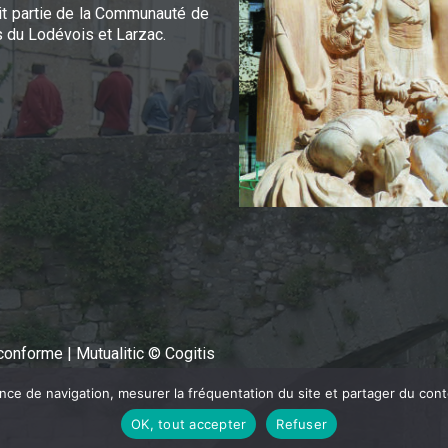
it partie de la Communauté de
du Lodévois et Larzac.
n conforme
|
Mutualitic © Cogitis
ence de navigation, mesurer la fréquentation du site et partager du con
OK, tout accepter
Refuser