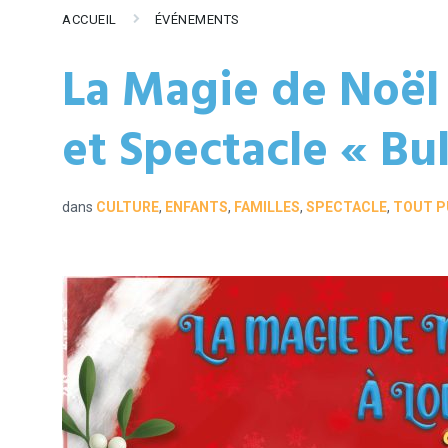
ACCUEIL
ÉVÉNEMENTS
La Magie de Noël
et Spectacle « Bu
dans
CULTURE
,
ENFANTS
,
FAMILLES
,
SPECTACLE
,
TOUT PU