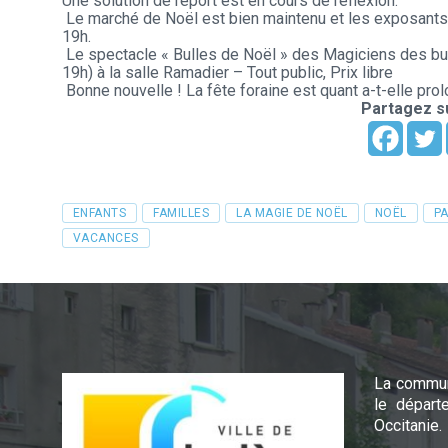
Une solution de report est en cours de réflexion.
Le marché de Noël est bien maintenu et les exposants au
19h.
Le spectacle « Bulles de Noël » des Magiciens des bul
19h) à la salle Ramadier – Tout public, Prix libre
Bonne nouvelle ! La fête foraine est quant a-t-elle pro
Partagez su
Tags
ENFANTS
FAMILLES
LA MAGIE DE NOËL
NOËL
P
VACANCES
La commun
le départ
Occitanie.