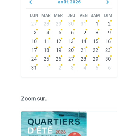
août
2026
Previous
Next
Month
Month
LUN
MAR
MER
JEU
VEN
SAM
DIM
Skip
27
28
29
30
31
1
2
calendar
days
3
4
5
6
7
8
9
10
11
12
13
14
15
16
17
18
19
20
21
22
23
24
25
26
27
28
29
30
31
1
2
3
4
5
6
Back
to
calendar
days
Zoom sur…